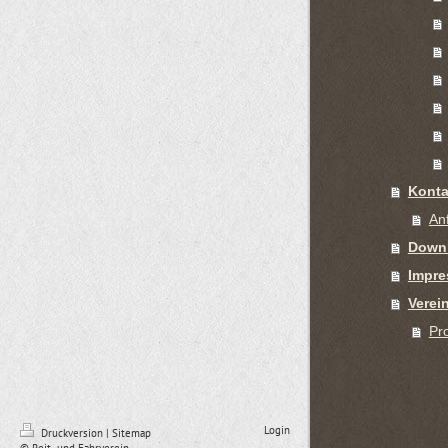
Konta
An
Downl
Impr
Verei
Pro
Login
Druckversion
|
Sitemap