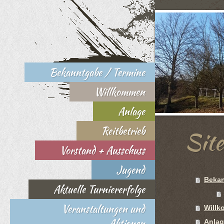
Bekanntgabe / Termine
Willkommen
Anlage
Reitbetrieb
Sit
Vorstand + Ausschuss
Jugend
Bekan
Aktuelle Turniererfolge
Veranstaltungen und
Will
Aktionen
Anlag