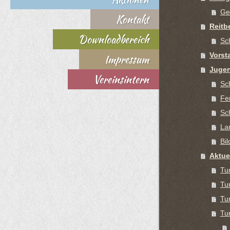
Ge
Kontakt
Reitb
Downloadbereich
Sc
Vorst
Impressum
Juge
Vereinsintern
Sc
Fe
Sc
La
Bi
Aktue
Tu
Tu
Tu
Tu