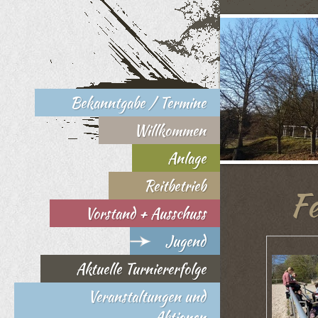
Bekanntgabe / Termine
Willkommen
Anlage
Reitbetrieb
Fer
Vorstand + Ausschuss
Jugend
Aktuelle Turniererfolge
Veranstaltungen und
Aktionen