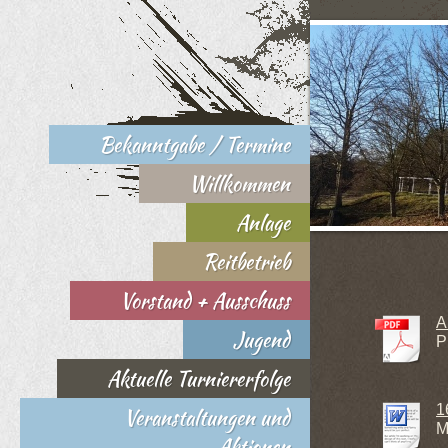
Bekanntgabe / Termine
Willkommen
Anlage
Reitbetrieb
Vorstand + Ausschuss
A
Jugend
P
Aktuelle Turniererfolge
1
Veranstaltungen und
M
Aktionen