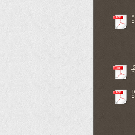
A
P
.
P
1
P