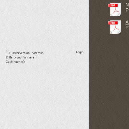
N
P
A
P
Login
Druckversion
|
Sitemap
© Reit- und Fahrverein
Gechingen e.V.