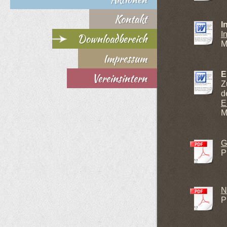
Kontakt
I
I
Downloadbereich
M
Impressum
E
Vereinsintern
Z
d
E
M
G
P
N
P